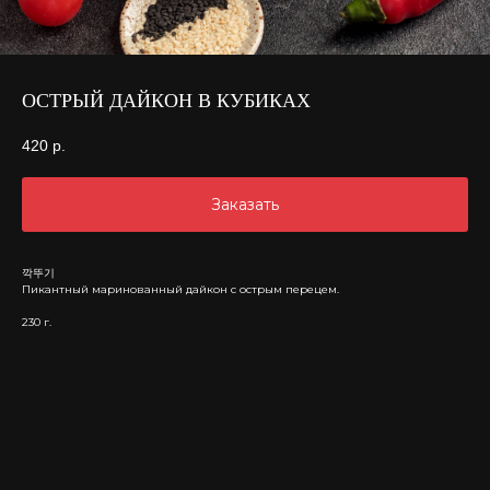
ОСТРЫЙ ДАЙКОН В КУБИКАХ
420
р.
Заказать
깍뚜기
Пикантный маринованный дайкон с острым перецем.
230 г.