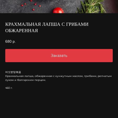
КРАХМАЛЬНАЯ ЛАПША С ГРИБАМИ
ОБЖАРЕННАЯ
680
р.
Заказать
버섯분탕볶음
Крахмальная лапша, обжаренная с кунжутным маслом, грибами, репчатым
луком и болгарским перцем.
460 г.