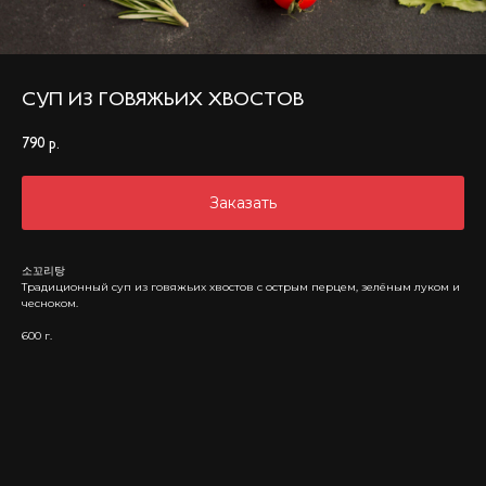
СУП ИЗ ГОВЯЖЬИХ ХВОСТОВ
790
р.
Заказать
소꼬리탕
Традиционный суп из говяжьих хвостов с острым перцем, зелёным луком и
чесноком.
600 г.