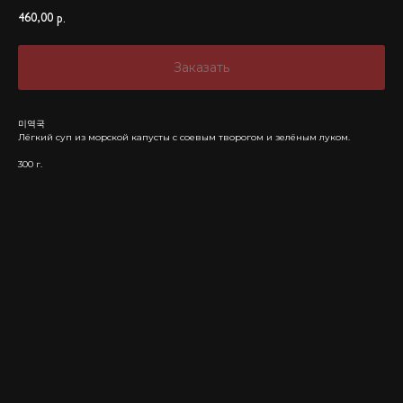
460,00
р.
Заказать
미역국
Лёгкий суп из морской капусты с соевым творогом и зелёным луком.
300 г.