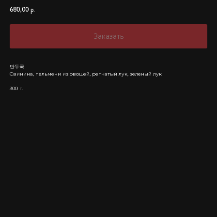
680,00
р.
Заказать
만두국
Свинина, пельмени из овощей, репчатый лук, зеленый лук
300 г.