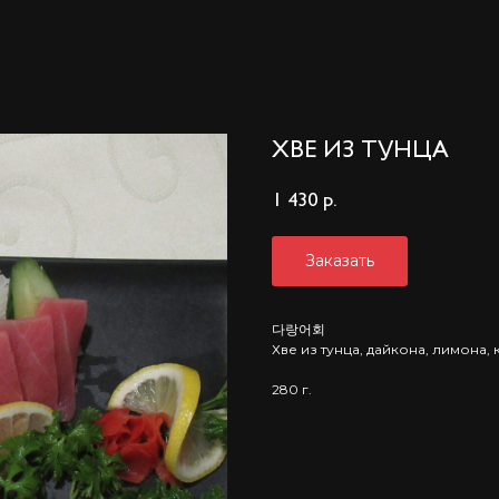
ХВЕ ИЗ ТУНЦА
1 430
р.
Заказать
다랑어회
Хве из тунца, дайкона, лимона,
280 г.